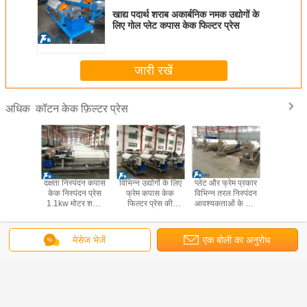
खाद्य पदार्थ शराब अकार्बनिक नमक उद्योगों के
लिए गोल प्लेट कपास केक फिल्टर प्रेस
जारी रखें
कॉटन केक फ़िल्टर प्रेस
अधिक
ंड प्लेट्स
दक्षता निस्पंदन कपास
विभिन्न उद्योगों के लिए
प्लेट और फ्रेम प्रकार
पुनरुत्पादि
 फ़िल्टर
केक निस्पंदन प्रेस
फ्रेम कपास केक
विभिन्न तरल निस्पंदन
फिल्टर मीडि
 हाई प्रेशर
1.1kw मोटर शक्ति
फिल्टर प्रेस की
आवश्यकताओं के लिए
216L वॉ
वरेज के लिए
दवा उद्योग के लिए
अनुकूलन योग्य मात्रा
कपास केक फिल्टर
एल्यूमीनियम म
प्रेस
प्लेट कपास क
प्रे
भाषा बदलें
मेसेज भेजें
एक बोली का अनुरोध