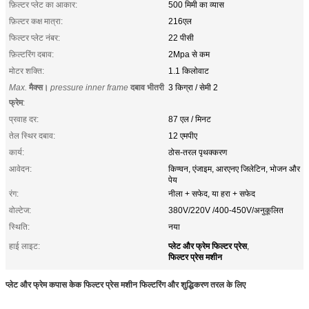
फ़िल्टर प्लेट का आकार:
500 मिमी का व्यास
फ़िल्टर कक्ष मात्रा:
216एल
फिल्टर प्लेट नंबर:
22 पीसी
फ़िल्टरिंग दबाव:
2Mpa से कम
मोटर शक्ति:
1.1 किलोवाट
Max.
मैक्स।
pressure inner frame
दबाव भीतरी
3 किग्रा / सेमी 2
फ्रेम
:
प्रवाह दर:
87 एल / मिनट
तेल स्थिर दबाव:
12 एमपीए
कार्य:
ठोस-तरल पृथक्करण
आवेदन:
किण्वन, एंजाइम, आरएनए जिलेटिन, भोजन और
पेय
रंग:
नीला + सफेद, या हरा + सफेद
वोल्टेज:
380V/220V /400-450V/अनुकूलित
स्थिति:
नया
प्लेट और फ्रेम फिल्टर प्रेस
हाई लाइट:
,
फिल्टर प्रेस मशीन
प्लेट और फ्रेम कपास केक फिल्टर प्रेस मशीन फिल्टरिंग और शुद्धिकरण तरल के लिए