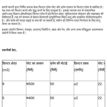
हमारी कंपनी द्वारा निर्मित कपास केक फिल्टर प्रेस प्लेट और फ्रेम प्रकार के फिल्टर प्रेस से संबंधित है।
यह तरल को फिल्टर करने और शुद्ध करने के लिए उपयुक्त है। इसका व्यापक रूप से रासायनिक
उद्योग,धातु विज्ञान,औषधीयइस फिल्टर प्रेस में बड़े फिल्टर क्षेत्र, सुविधाजनक संचालन और रखरखाव की
विशेषताएं हैं।यह वर्ग संरचना से बेहतर हैसामग्री एल्यूमीनियम मिश्र धातु और प्रबलित पॉलीप्रोपाइलीन
है। और फ्रेम की मात्रा बढ़ाई या कम की जा सकती है, मशीन को विभिन्न तरल निस्पंदन के लिए लागू
किया जा सकता है।
इसका उपयोग किण्वन, एंजाइम, आरएनए जिलेटिन, खाद्य और पेय, और अन्य उच्च परिशुद्धता आवश्यकता
उद्योगों में किया जाता है।
तकनीकी डेटा,
फ़िल्टर क्षेत्र
प्लेट का आकार
फ्रेम की मोटाई
फ़िल्टर दबाव
प्लेट की
(m2)
(मिमी)
(मिमी)
(एमपीए)
(पीसी)
8
फ500
50
≤2
22
5
फ400
50
≤2
22