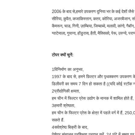
2006 के बाद से,हमारे उपकरण दुनिया भर के कई देशों जैसे भा
सीरिया, कुवैत, कजाकिस्तान, कतर, कोरिया, अजरबैजान, संयु
कैमरून, चाड, गिनी, ज़ाम्बिया, जिम्बाब्वे, मलावी, कांगो, गैब
ग्वाटेमाला, गुयाना, होंडुरास, हैती, मैक्सिको, पेरू, उरुग्वे, प
टोपर क्यों चुनें:
1विनिर्माण का अनुभव,
1997 के बाद से, हमने फ़िल्टर और पृथक्करण उपकरण के क्ष
डिलीवरी का समय 7 दिन हो सकता है ((यदि कोई स्टॉक नही
2प्रौद्योगिकी क्षमता,
हम चीन में फिल्टर प्रेस उद्योग के मानक में शामिल होते हैं
3हमारी श्रेष्ठता,
हम चीन के फिल्टर प्रेस के क्षेत्र में पहले वर्ग में है
सकते हैं.
4सर्वश्रेष्ठ बिक्री के बाद,
पेशेवर संचालन प्रशिक्षण प्रदान करें, 24 घंटे में समय