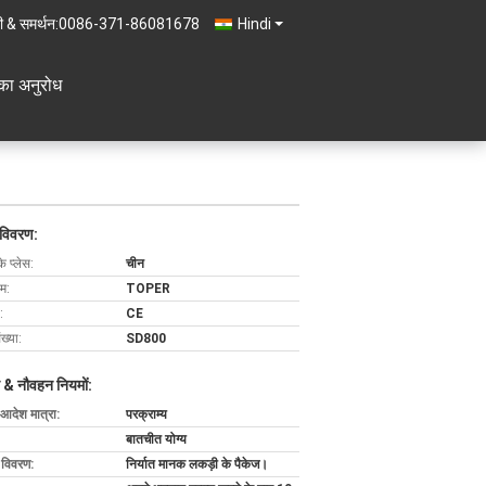
ी & समर्थन:
0086-371-86081678
Hindi
का अनुरोध
 विवरण:
के प्लेस:
चीन
ाम:
TOPER
:
CE
ख्या:
SD800
 & नौवहन नियमों:
 आदेश मात्रा:
परक्राम्य
बातचीत योग्य
ग विवरण:
निर्यात मानक लकड़ी के पैकेज।