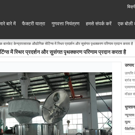
बिक्र
ारे बारे में
फैक्टरी यात्रा
गुणवत्ता नियंत्रण
हमसे संपर्क करें
एक बोली 
क बास्केट केन्द्रापसारक औद्योगिक सेटिंग्स में स्थिर प्रदर्शन और सुसंगत पृथक्करण परिणाम प्रदान करता है
टिंग्स में स्थिर प्रदर्शन और सुसंगत पृथक्करण परिणाम प्रदान करता है
उत्पाद
उत्पत्ति 
ब्रांड न
प्रमाणन
मॉडल सं
भुगतान
न्यूनतम
मूल्य:
पैकेजिं