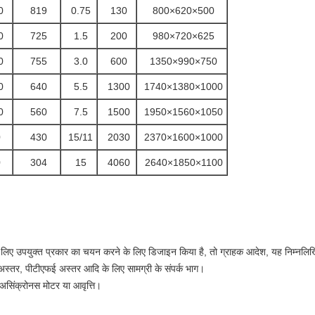
0
819
0.75
130
800×620×500
0
725
1.5
200
980×720×625
0
755
3.0
600
1350×990×750
0
640
5.5
1300
1740×1380×1000
0
560
7.5
1500
1950×1560×1050
0
430
15/11
2030
2370×1600×1000
0
304
15
4060
2640×1850×1100
लिए उपयुक्त प्रकार का चयन करने के लिए डिजाइन किया है, तो ग्राहक आदेश, यह निम्नलिखित 
र अस्तर, पीटीएफई अस्तर आदि के लिए सामग्री के संपर्क भाग।
असिंक्रोनस मोटर या आवृत्ति।