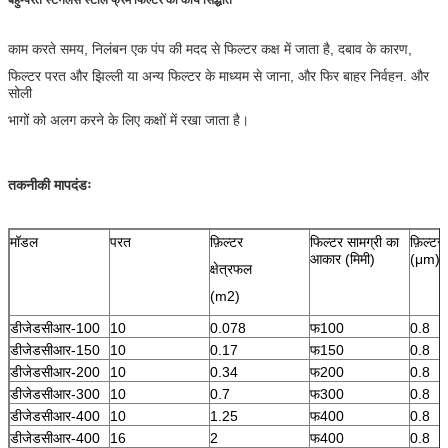
काम करते समय, निलंबन एक पंप की मदद से फिल्टर कक्ष में जाता है, दबाव के कारण,
फिल्टर परत और झिल्ली या अन्य फिल्टर के माध्यम से जाना, और फिर बाहर निर्वहन. और
सोली
भागों को अलग करने के लिए कक्षों में रखा जाता है।
तकनीकी मापदंडः
मॉडल
परत
फ़िल्टर
फिल्टर सामग्री का
फ़िल्ट
आकार (मिमी)
(μm)
क्षेत्रफल
(m2)
डीजेडसीआर-100
10
0.078
फ100
0.8
डीजेडसीआर-150
10
0.17
फ150
0.8
डीजेडसीआर-200
10
0.34
फ200
0.8
डीजेडसीआर-300
10
0.7
फ300
0.8
डीजेडसीआर-400
10
1.25
फ400
0.8
डीजेडसीआर-400
16
2
फ400
0.8