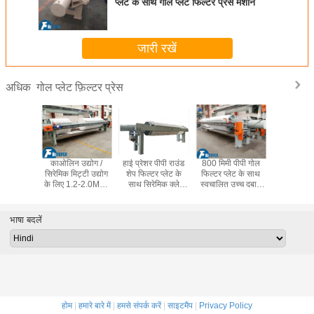
प्लेट के साथ गोल प्लेट फिल्टर प्रेस मशीन
जारी रखें
गोल प्लेट फ़िल्टर प्रेस
अधिक
 निस्पंदन
काओलिन उद्योग /
हाई प्रेशर पीपी राउंड
800 मिमी पीपी गोल
उच्च दबाव ग
ओं के लिए
सिरेमिक मिट्टी उद्योग
शेप फिल्टर प्लेट के
फिल्टर प्लेट के साथ
फिल्टर प्रेस
पृथक्करण
के लिए 1.2-2.0Mpa
साथ सिरेमिक क्ले
स्वचालित उच्च दबाव
पॉलीप्रोपाइ
िल्टर प्रेस
गोल प्लेट फ़िल्टर प्रेस
डीवाटरिंग फिल्टर प्रेस
हाइड्रोलिक फिल्टर
प्लेट के साथ
का इस्तेमाल किया
प्रेस
और तरल 
करने के
भाषा बदलें
होम
|
हमारे बारे में
|
हमसे संपर्क करें
|
साइटमैप
|
Privacy Policy