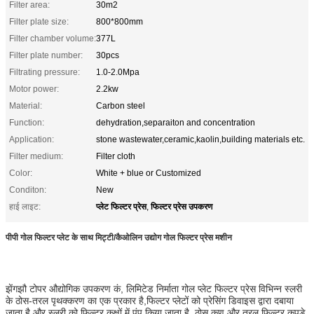
Filter area:
30m2
Filter plate size:
800*800mm
Filter chamber volume:
377L
Filter plate number:
30pcs
Filtrating pressure:
1.0-2.0Mpa
Motor power:
2.2kw
Material:
Carbon steel
Function:
dehydration,separaiton and concentration
Application:
stone wastewater,ceramic,kaolin,building materials etc.
Filter medium:
Filter cloth
Color:
White + blue or Customized
Conditon:
New
प्लेट फिल्टर प्रेस
फिल्टर प्रेस उपकरण
हाई लाइट:
,
पीपी गोल फिल्टर प्लेट के साथ मिट्टी/कैओलिन उद्योग गोल फिल्टर प्रेस मशीन
झेंगझौ टोपर औद्योगिक उपकरण कं, लिमिटेड निर्माता गोल प्लेट फिल्टर प्रेस विभिन्न स्लरी
के ठोस-तरल पृथक्करण का एक प्रकार है,फिल्टर प्लेटों को प्रेसिंग डिवाइस द्वारा दबाया
जाता है और स्लरी को फिल्टर कक्षों में पंप किया जाता है, ठोस कण और तरल फ़िल्टर कपड़े