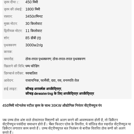
ड्रम दीया।:
450 मिमी
ड्रम की लंबाई:
1800 मिमी
रफ़्तार:
3450r/मिनट
मुख्य मोटर:
30 किलोवाट
द्वितीयक मोटर:
11 किलोवाट
शोर:
85 डीबी (ए)
पृथक्करण
3000w2r/g
कारक:
समारोह:
ठोस-तरल पृथक्करण; ठोस-तरल-तरल पृथक्करण
खिलाने की विधि:
पम्प फीडिंग
डिस्चार्ज तरीका:
स्वचालित
आवेदन:
रासायनिक, फार्मेसी, दवा, रस, वनस्पति तेल
कीचड़ अपघर्षक अपकेंद्रित्र
हाई लाइट:
,
कीचड़ dewatering के लिए अपकेंद्रित्र अपकेंद्रित्र
450मिमी स्टेनलेस स्टील ड्रम के साथ 30KW औद्योगिक निरंतर सेंट्रीफ्यूज पंप
जब उच्च ठोस अंश वाले ठोस/तरल मिश्रणों को अलग करने की आवश्यकता होती है, तो डिकैंटर
सेंट्रीफ्यूज पसंदीदा समाधान होते हैं। चैंबर फिल्टर प्रेस के विपरीत, ये सॉलिड शेल स्क्रॉल सेंट्रीफ्यूज या
डिकैंटर लगातार काम करते हैं। उच्च सेंट्रीफ्यूगल बल निलंबन से बारीक वितरित ठोस कणों को अलग
करते हैं।