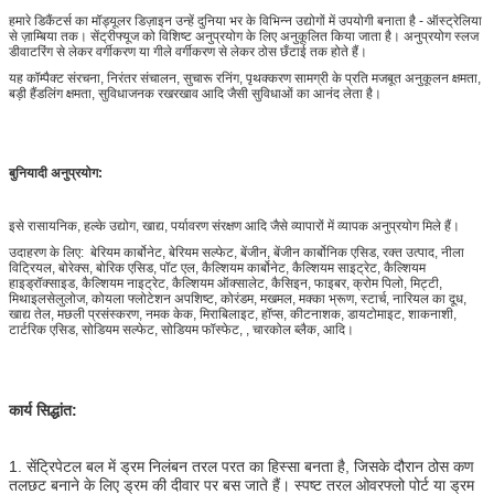
हमारे डिकैंटर्स का मॉड्यूलर डिज़ाइन उन्हें दुनिया भर के विभिन्न उद्योगों में उपयोगी बनाता है - ऑस्ट्रेलिया
से ज़ाम्बिया तक। सेंट्रीफ्यूज को विशिष्ट अनुप्रयोग के लिए अनुकूलित किया जाता है। अनुप्रयोग स्लज
डीवाटरिंग से लेकर वर्गीकरण या गीले वर्गीकरण से लेकर ठोस छँटाई तक होते हैं।
यह कॉम्पैक्ट संरचना, निरंतर संचालन, सुचारू रनिंग, पृथक्करण सामग्री के प्रति मजबूत अनुकूलन क्षमता,
बड़ी हैंडलिंग क्षमता, सुविधाजनक रखरखाव आदि जैसी सुविधाओं का आनंद लेता है।
बुनियादी अनुप्रयोग:
इसे रासायनिक, हल्के उद्योग, खाद्य, पर्यावरण संरक्षण आदि जैसे व्यापारों में व्यापक अनुप्रयोग मिले हैं।
उदाहरण के लिए: बेरियम कार्बोनेट, बेरियम सल्फेट, बेंजीन, बेंजीन कार्बोनिक एसिड, रक्त उत्पाद, नीला
विट्रियल, बोरेक्स, बोरिक एसिड, पॉट एल, कैल्शियम कार्बोनेट, कैल्शियम साइट्रेट, कैल्शियम
हाइड्रॉक्साइड, कैल्शियम नाइट्रेट, कैल्शियम ऑक्सालेट, कैसिइन, फाइबर, क्रोम पिलो, मिट्टी,
मिथाइलसेलुलोज, कोयला फ्लोटेशन अपशिष्ट, कोरंडम, मखमल, मक्का भ्रूण, स्टार्च, नारियल का दूध,
खाद्य तेल, मछली प्रसंस्करण, नमक केक, मिराबिलाइट, हॉप्स, कीटनाशक, डायटोमाइट, शाकनाशी,
टार्टरिक एसिड, सोडियम सल्फेट, सोडियम फॉस्फेट, , चारकोल ब्लैक, आदि।
कार्य सिद्धांत:
1. सेंट्रिपेटल बल में ड्रम निलंबन तरल परत का हिस्सा बनता है, जिसके दौरान ठोस कण
तलछट बनाने के लिए ड्रम की दीवार पर बस जाते हैं। स्पष्ट तरल ओवरफ्लो पोर्ट या ड्रम