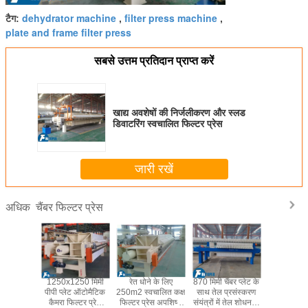
dehydrator machine
filter press machine
टैग:
,
,
plate and frame filter press
सबसे उत्तम प्रतिदान प्राप्त करें
खाद्य अवशेषों की निर्जलीकरण और स्लड
डिवाटरिंग स्वचालित फिल्टर प्रेस
जारी रखें
चैंबर फिल्टर प्रेस
अधिक
त 240m2
1250x1250 मिमी
रेत धोने के लिए
870 मिमी चैंबर प्लेट के
1250 मिमी चैम
ंबर फ़िल्टर
पीपी प्लेट ऑटोमैटिक
250m2 स्वचालित कक्ष
साथ तेल प्रसंस्करण
के साथ उच्च 
250x1250
कैमरा फिल्टर प्रेस
फिल्टर प्रेस अपशिष्ट
संयंत्रों में तेल शोधन के
वाला क