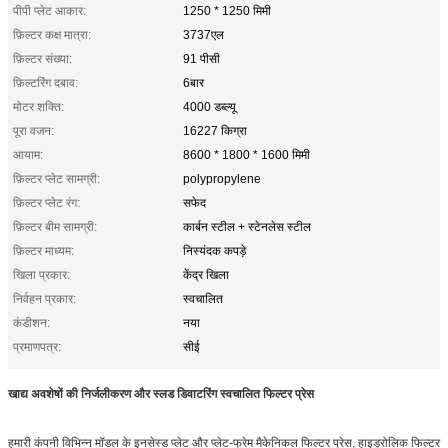
पीपी प्लेट आकार:
1250 * 1250 मिमी
फ़िल्टर कक्ष मात्रा:
3737एल
फ़िल्टर संख्या:
91 पीसी
फ़िल्टरिंग दबाव:
6बार
मोटर शक्ति:
4000 डब्ल्यू
पूरा वजन:
16227 किग्रा
आयाम:
8600 * 1800 * 1600 मिमी
फ़िल्टर प्लेट सामग्री:
polypropylene
फ़िल्टर प्लेट रंग:
सफेद
फ़िल्टर बीम सामग्री:
कार्बन स्टील + स्टेनलेस स्टील
फ़िल्टर माध्यम:
निस्यंदक कपड़े
खिला प्रकार:
केंद्र खिला
निर्वहन प्रकार:
स्वचालित
कंडीशन:
नया
प्रमाणपत्र:
सीई
खाद्य अवशेषों की निर्जलीकरण और स्लड डिवाटरिंग स्वचालित फिल्टर प्रेस
हमारी कंपनी विभिन्न मॉडल के इनसेस्ड प्लेट और प्लेट-फ्रेम मैकेनिकल फिल्टर प्रेस, हाइड्रोलिक फिल्टर