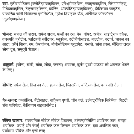
दवा:
एंटीबायोटिक्स (क्लोर्टेट्रासाइक्लिन, एरिथ्रोमाइसिन, स्पाइरामाइसिन, जिंगगांगमेइसु
मिडेकामाइसिन, टेट्रासाइक्लिन, बर्बेरिन, ऑक्सीटेट्रासाइक्लिन), कैल्शियम फाइटेट,
पारंपरिक चीनी चिकित्सा इनोसिटोल, ग्रोथ डिराइव्ड सैंड, ऑर्गेनिक फॉस्फोरस
ग्लूकोएमाइलेज।
भोजन:
चावल की शराब, सफेद शराब, फलों का रस, पेय, बीयर, खमीर, साइट्रिक एसिड,
वनस्पति प्रोटीन, प्लांटहनी स्वीटनर, ग्लूकोज, स्टीवियोसाइड, माल्टोज, स्टार्च, चावल का
आटा, कॉर्न सिरप, गम, कैराजेनन, मोनोसोडियम ग्लूटामेट, मसाले, सॉस तरल, मौखिक तरल,
सोया दूध, समुद्री शैवाल।
धातुकर्म:
(सोना, चांदी, तांबा, लोहा, जस्ता) अयस्क, दुर्लभ पृथ्वी पाउडर को अयस्क भेजने
के लिए।
शोधन:
सफेद तेल, तिल का तेल, हल्का तेल, ग्लिसरीन, यांत्रिक तेल, वनस्पति तेल।
गैर-खनन:
काओलिन, बेंटोनाइट, सक्रिय पृथ्वी, चीन क्ले, इलेक्ट्रॉनिक सिरेमिक, मिट्टी,
रॉक फॉस्फेट, कैल्शियम बाइकार्बोनेट।
सीवेज उपचार:
रासायनिक सीवेज सीवेज पिघलना, इलेक्ट्रोप्लेटिंग अपशिष्ट जल, चमड़ा
अपशिष्ट, छपाई और रंगाई अपशिष्ट जल किण्वन अपशिष्ट जल, दवा अपशिष्ट जल,
पर्यावरण सीवेज और इसी तरह।