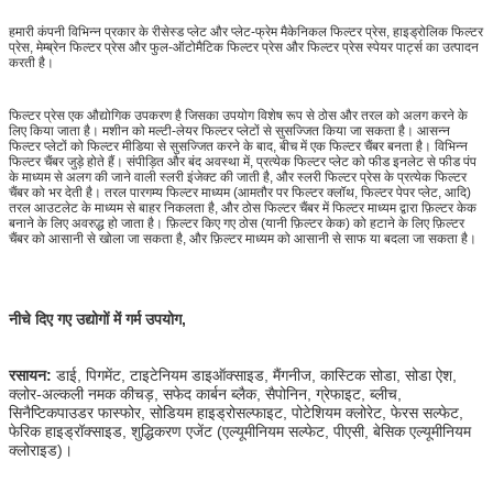
हमारी कंपनी विभिन्न प्रकार के रीसेस्ड प्लेट और प्लेट-फ्रेम मैकेनिकल फिल्टर प्रेस, हाइड्रोलिक फिल्टर
प्रेस, मेम्ब्रेन फिल्टर प्रेस और फुल-ऑटोमैटिक फिल्टर प्रेस और फिल्टर प्रेस स्पेयर पार्ट्स का उत्पादन
करती है।
फिल्टर प्रेस एक औद्योगिक उपकरण है जिसका उपयोग विशेष रूप से ठोस और तरल को अलग करने के
लिए किया जाता है। मशीन को मल्टी-लेयर फिल्टर प्लेटों से सुसज्जित किया जा सकता है। आसन्न
फिल्टर प्लेटों को फिल्टर मीडिया से सुसज्जित करने के बाद, बीच में एक फिल्टर चैंबर बनता है। विभिन्न
फिल्टर चैंबर जुड़े होते हैं। संपीड़ित और बंद अवस्था में, प्रत्येक फिल्टर प्लेट को फीड इनलेट से फीड पंप
के माध्यम से अलग की जाने वाली स्लरी इंजेक्ट की जाती है, और स्लरी फिल्टर प्रेस के प्रत्येक फिल्टर
चैंबर को भर देती है। तरल पारगम्य फिल्टर माध्यम (आमतौर पर फिल्टर क्लॉथ, फिल्टर पेपर प्लेट, आदि)
तरल आउटलेट के माध्यम से बाहर निकलता है, और ठोस फिल्टर चैंबर में फिल्टर माध्यम द्वारा फ़िल्टर केक
बनाने के लिए अवरुद्ध हो जाता है। फ़िल्टर किए गए ठोस (यानी फ़िल्टर केक) को हटाने के लिए फ़िल्टर
चैंबर को आसानी से खोला जा सकता है, और फ़िल्टर माध्यम को आसानी से साफ या बदला जा सकता है।
नीचे दिए गए उद्योगों में गर्म उपयोग,
रसायन:
डाई, पिगमेंट, टाइटेनियम डाइऑक्साइड, मैंगनीज, कास्टिक सोडा, सोडा ऐश,
क्लोर-अल्कली नमक कीचड़, सफेद कार्बन ब्लैक, सैपोनिन, ग्रेफाइट, ब्लीच,
सिनैप्टिकपाउडर फास्फोर, सोडियम हाइड्रोसल्फाइट, पोटेशियम क्लोरेट, फेरस सल्फेट,
फेरिक हाइड्रॉक्साइड, शुद्धिकरण एजेंट (एल्यूमीनियम सल्फेट, पीएसी, बेसिक एल्यूमीनियम
क्लोराइड)।