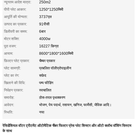
न्यूनतम आदेश मात्रा:
250m2
पीपी प्लेट आकार:
1250*1250मिमी
आपूर्ति की योग्यता:
3737एल
उत्पाद का प्रकार:
91पीसी
डिलीवरी का समय:
6बार
मोटर शक्ति:
4000w
पूरा वजन:
16227 किग्रा
आयाम:
8600*1800*1600मिमी
फ़िल्टर प्लेट प्रकार:
चैम्बर प्रकार
प्लेट सामग्री:
प्रबलित पॉलीप्रोपाइलीन
प्लेट का रंग:
सफ़ेद
खिलाने की विधि:
पम्प फीडिंग
निर्वहन प्रकार:
स्वचालित
समारोह:
ठोस-तरल पृथक्करण
आवेदन:
भोजन, पेय पदार्थ, रसायन, खनिज, फार्मेसी, जैविक आदि।
स्थिति:
नया
रेसिडेंशियल वॉटर ट्रीटमेंट ऑटोमैटिक चैंबर फिल्टर प्रेस प्लेट शिफ्टर और ऑटो क्लॉथ वॉशिंग सिस्टम
के साथ