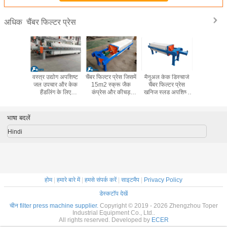
चैंबर फिल्टर प्रेस
अधिक
और प्रदूषण
वस्त्र उद्योग अपशिष्ट
चैंबर फिल्टर प्रेस जिसमें
मैनुअल केक डिस्चार्ज
रासायनिक 
े लिए ऑटो
जल उपचार और केक
15m2 स्क्रू जैक
चैंबर फिल्टर प्रेस
अनुप्रयोगों
और स्प्रिंग
हैंडलिंग के लिए
कंप्रेस और कीचड़
खनिज स्लड अपशिष्ट
स्वचालित प्ल
िल्टर कपड़े
हाइड्रोलिक सिलेंडर
निर्जलीकरण के लिए
जल उपचार और
और क्लॉथ 
री तरह से
और पीएलसी नियंत्रण
टिकाऊ 450 गुणा 450
औद्योगिक ठोस तरल
सिस्टम के 
क्ष फिल्टर
कैबिनेट के साथ
मिमी पीपी सामग्री प्लेटें
पृथक्करण के लिए
ड्यूटी चैंबर फ
भाषा बदलें
रेस
स्वचालित चैंबर फिल्टर
हैं
प्रेस
Hindi
होम
|
हमारे बारे में
|
हमसे संपर्क करें
|
साइटमैप
|
Privacy Policy
डेस्कटॉप देखें
चीन filter press machine supplier.
Copyright © 2019 - 2026 Zhengzhou Toper
Industrial Equipment Co., Ltd..
All rights reserved. Developed by
ECER