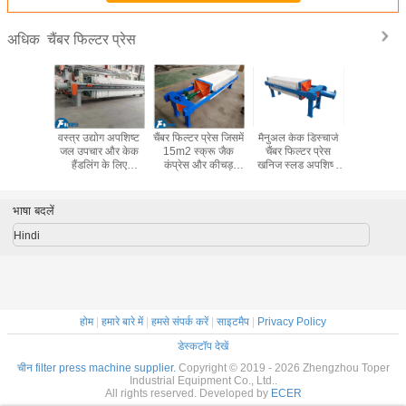
चैंबर फिल्टर प्रेस
अधिक
और प्रदूषण
वस्त्र उद्योग अपशिष्ट
चैंबर फिल्टर प्रेस जिसमें
मैनुअल केक डिस्चार्ज
रासायनिक 
े लिए ऑटो
जल उपचार और केक
15m2 स्क्रू जैक
चैंबर फिल्टर प्रेस
अनुप्रयोगों
और स्प्रिंग
हैंडलिंग के लिए
कंप्रेस और कीचड़
खनिज स्लड अपशिष्ट
स्वचालित प्ल
िल्टर कपड़े
हाइड्रोलिक सिलेंडर
निर्जलीकरण के लिए
जल उपचार और
और क्लॉथ 
री तरह से
और पीएलसी नियंत्रण
टिकाऊ 450 गुणा 450
औद्योगिक ठोस तरल
सिस्टम के 
क्ष फिल्टर
कैबिनेट के साथ
मिमी पीपी सामग्री प्लेटें
पृथक्करण के लिए
ड्यूटी चैंबर फ
भाषा बदलें
रेस
स्वचालित चैंबर फिल्टर
हैं
प्रेस
Hindi
होम
|
हमारे बारे में
|
हमसे संपर्क करें
|
साइटमैप
|
Privacy Policy
डेस्कटॉप देखें
चीन filter press machine supplier.
Copyright © 2019 - 2026 Zhengzhou Toper
Industrial Equipment Co., Ltd..
All rights reserved. Developed by
ECER