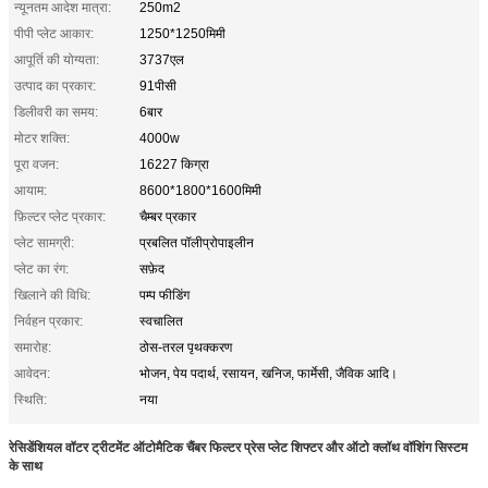
न्यूनतम आदेश मात्रा:
250m2
पीपी प्लेट आकार:
1250*1250मिमी
आपूर्ति की योग्यता:
3737एल
उत्पाद का प्रकार:
91पीसी
डिलीवरी का समय:
6बार
मोटर शक्ति:
4000w
पूरा वजन:
16227 किग्रा
आयाम:
8600*1800*1600मिमी
फ़िल्टर प्लेट प्रकार:
चैम्बर प्रकार
प्लेट सामग्री:
प्रबलित पॉलीप्रोपाइलीन
प्लेट का रंग:
सफ़ेद
खिलाने की विधि:
पम्प फीडिंग
निर्वहन प्रकार:
स्वचालित
समारोह:
ठोस-तरल पृथक्करण
आवेदन:
भोजन, पेय पदार्थ, रसायन, खनिज, फार्मेसी, जैविक आदि।
स्थिति:
नया
रेसिडेंशियल वॉटर ट्रीटमेंट ऑटोमैटिक चैंबर फिल्टर प्रेस प्लेट शिफ्टर और ऑटो क्लॉथ वॉशिंग सिस्टम
के साथ