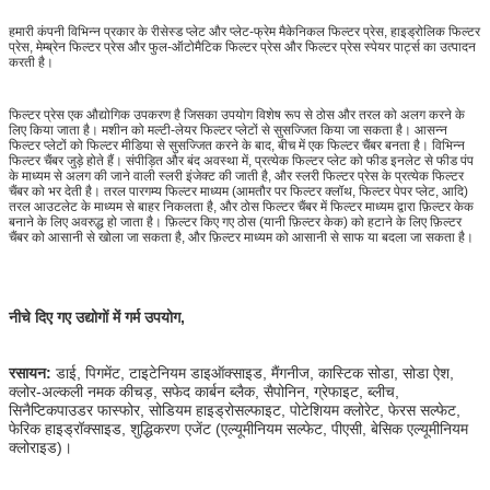
हमारी कंपनी विभिन्न प्रकार के रीसेस्ड प्लेट और प्लेट-फ्रेम मैकेनिकल फिल्टर प्रेस, हाइड्रोलिक फिल्टर
प्रेस, मेम्ब्रेन फिल्टर प्रेस और फुल-ऑटोमैटिक फिल्टर प्रेस और फिल्टर प्रेस स्पेयर पार्ट्स का उत्पादन
करती है।
फिल्टर प्रेस एक औद्योगिक उपकरण है जिसका उपयोग विशेष रूप से ठोस और तरल को अलग करने के
लिए किया जाता है। मशीन को मल्टी-लेयर फिल्टर प्लेटों से सुसज्जित किया जा सकता है। आसन्न
फिल्टर प्लेटों को फिल्टर मीडिया से सुसज्जित करने के बाद, बीच में एक फिल्टर चैंबर बनता है। विभिन्न
फिल्टर चैंबर जुड़े होते हैं। संपीड़ित और बंद अवस्था में, प्रत्येक फिल्टर प्लेट को फीड इनलेट से फीड पंप
के माध्यम से अलग की जाने वाली स्लरी इंजेक्ट की जाती है, और स्लरी फिल्टर प्रेस के प्रत्येक फिल्टर
चैंबर को भर देती है। तरल पारगम्य फिल्टर माध्यम (आमतौर पर फिल्टर क्लॉथ, फिल्टर पेपर प्लेट, आदि)
तरल आउटलेट के माध्यम से बाहर निकलता है, और ठोस फिल्टर चैंबर में फिल्टर माध्यम द्वारा फ़िल्टर केक
बनाने के लिए अवरुद्ध हो जाता है। फ़िल्टर किए गए ठोस (यानी फ़िल्टर केक) को हटाने के लिए फ़िल्टर
चैंबर को आसानी से खोला जा सकता है, और फ़िल्टर माध्यम को आसानी से साफ या बदला जा सकता है।
नीचे दिए गए उद्योगों में गर्म उपयोग,
रसायन:
डाई, पिगमेंट, टाइटेनियम डाइऑक्साइड, मैंगनीज, कास्टिक सोडा, सोडा ऐश,
क्लोर-अल्कली नमक कीचड़, सफेद कार्बन ब्लैक, सैपोनिन, ग्रेफाइट, ब्लीच,
सिनैप्टिकपाउडर फास्फोर, सोडियम हाइड्रोसल्फाइट, पोटेशियम क्लोरेट, फेरस सल्फेट,
फेरिक हाइड्रॉक्साइड, शुद्धिकरण एजेंट (एल्यूमीनियम सल्फेट, पीएसी, बेसिक एल्यूमीनियम
क्लोराइड)।