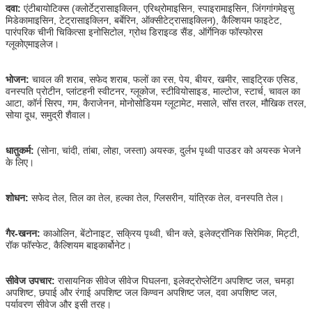
दवा:
एंटीबायोटिक्स (क्लोर्टेट्रासाइक्लिन, एरिथ्रोमाइसिन, स्पाइरामाइसिन, जिंगगांगमेइसु
मिडेकामाइसिन, टेट्रासाइक्लिन, बर्बेरिन, ऑक्सीटेट्रासाइक्लिन), कैल्शियम फाइटेट,
पारंपरिक चीनी चिकित्सा इनोसिटोल, ग्रोथ डिराइव्ड सैंड, ऑर्गेनिक फॉस्फोरस
ग्लूकोएमाइलेज।
भोजन:
चावल की शराब, सफेद शराब, फलों का रस, पेय, बीयर, खमीर, साइट्रिक एसिड,
वनस्पति प्रोटीन, प्लांटहनी स्वीटनर, ग्लूकोज, स्टीवियोसाइड, माल्टोज, स्टार्च, चावल का
आटा, कॉर्न सिरप, गम, कैराजेनन, मोनोसोडियम ग्लूटामेट, मसाले, सॉस तरल, मौखिक तरल,
सोया दूध, समुद्री शैवाल।
धातुकर्म:
(सोना, चांदी, तांबा, लोहा, जस्ता) अयस्क, दुर्लभ पृथ्वी पाउडर को अयस्क भेजने
के लिए।
शोधन:
सफेद तेल, तिल का तेल, हल्का तेल, ग्लिसरीन, यांत्रिक तेल, वनस्पति तेल।
गैर-खनन:
काओलिन, बेंटोनाइट, सक्रिय पृथ्वी, चीन क्ले, इलेक्ट्रॉनिक सिरेमिक, मिट्टी,
रॉक फॉस्फेट, कैल्शियम बाइकार्बोनेट।
सीवेज उपचार:
रासायनिक सीवेज सीवेज पिघलना, इलेक्ट्रोप्लेटिंग अपशिष्ट जल, चमड़ा
अपशिष्ट, छपाई और रंगाई अपशिष्ट जल किण्वन अपशिष्ट जल, दवा अपशिष्ट जल,
पर्यावरण सीवेज और इसी तरह।