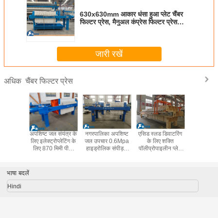
630x630mm आकार धंसा हुआ प्लेट चैंबर
फिल्टर प्रेस, मैनुअल कंप्रेस फिल्टर प्रेस
उपकरण
जारी रखें
चैंबर फिल्टर प्रेस
अधिक
ृथक्करण के
अपशिष्ट जल संयंत्र के
नगरपालिका अपशिष्ट
एसिड स्लड डिवाटरिंग
630 मिमी पीपी
न औद्योगिक
लिए इलेक्ट्रोप्लेटिंग के
जल उपचार 0.6Mpa
के लिए शक्ति
साथ कीचड़ ड
 में मैनुअल
लिए 870 मिमी पीपी
हाइड्रोलिक संपीड़न
पॉलीप्रोपाइलीन प्लेट
के लिए 0.
क कंप्रेस
प्लेट के साथ 30m2
फिल्टर प्रेस उपकरण
कैम्बर फिल्टर प्रेस
फ़िल्टरिंग प्
साथ मोबाइल
कक्ष फिल्टर प्रेस
फ़िल्टर प्र
्टर प्रेस
भाषा बदलें
Hindi