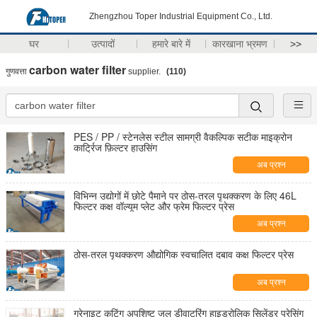
Zhengzhou Toper Industrial Equipment Co., Ltd.
घर
उत्पादों
हमारे बारे में
कारखाना भ्रमण
>>
carbon water filter
गुणवत्ता
supplier.
(110)
PES / PP / स्टेनलेस स्टील सामग्री वैकल्पिक सटीक माइक्रोन
कार्ट्रिज फ़िल्टर हाउसिंग
अब प्रश्न
विभिन्न उद्योगों में छोटे पैमाने पर ठोस-तरल पृथक्करण के लिए 46L
फिल्टर कक्ष वॉल्यूम प्लेट और फ्रेम फिल्टर प्रेस
अब प्रश्न
ठोस-तरल पृथक्करण औद्योगिक स्वचालित दबाव कक्ष फिल्टर प्रेस
अब प्रश्न
ग्रेनाइट कटिंग अपशिष्ट जल डीवाटरिंग हाइड्रोलिक सिलेंडर प्रेसिंग