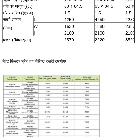
नमी की मात्रा ((%)
63 ¢ 84.5
63 ¢ 84.5
63 ¢ 
मोटर शक्ति ((एचपी)
1.5
1.5
1.5
संदर्भ आयाम
L
4250
4250
4250
W
1630
1880
2380
(मिमी)
H
2100
2100
2100
वजन ((किलोग्राम)
2570
2920
3590
बेल्ट फ़िल्टर प्रेस का विशिष्ट स्लरी उपयोगः