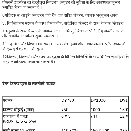
पीएलसी इंटरफ़ेस को केंद्रीकृत नियंत्रण कंप्यूटर की सुविधा के लिए आवश्यकतानुसार
स्थापित किया जा सकता है।
8यांत्रिक या आवृत्ति रूपांतरण गति रेंज द्वारा शक्ति संचरण, व्यापक अनुकूलन क्षमता।
9. निर्जलीकरण प्रभाव के साथ विश्वसनीय, गारंटीकृत फिल्टर के साथ बैकवाश डिवाइस।
10सुरक्षा के साथ फिल्टर के सामान्य संचालन को सुनिश्चित करने के लिए वायवीय तनाव
और वायवीय स्वचालित सुधार उपकरण।
11. सुरक्षित और विश्वसनीय संचालन, अवरक्त सुरक्षा और आपातकालीन स्टॉप उपकरणों
की एक पूरी श्रृंखला की सुरक्षा।
12फिल्टर, फिल्टरिंग और उच्च परिशुद्धता के विभिन्न विनिर्देशों के साथ विभिन्न सामग्रियों के
अनुसार कॉन्फ़िगर किया जा सकता है।
बेल्ट फिल्टर प्रेस के तकनीकी मापदंड:
प्रकार
DY750
DY1000
DY15
फ़िल्टर चौड़ाई ((मिमी)
750
1000
1500
एकाग्रता में क्षमता
6 ¢ 9
८१२
12 ¢ 
(एस.एस.)1.5~2.5%)
सूखी मात्रा ((kg/घंटा)
110 ₹225
150 ¢ 300
225 ₹