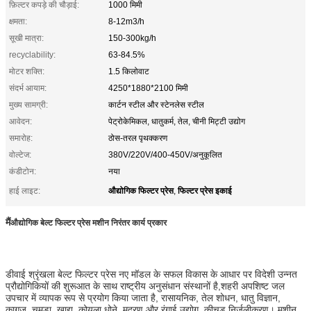
फ़िल्टर कपड़े की चौड़ाई:
1000 मिमी
क्षमता:
8-12m3/h
सूखी मात्रा:
150-300kg/h
recyclability:
63-84.5%
मोटर शक्ति:
1.5 किलोवाट
संदर्भ आयाम:
4250*1880*2100 मिमी
मुख्य सामग्री:
कार्टन स्टील और स्टेनलेस स्टील
आवेदन:
पेट्रोकेमिकल, धातुकर्म, तेल, चीनी मिट्टी उद्योग
समारोह:
ठोस-तरल पृथक्करण
वोल्टेज:
380V/220V/400-450V/अनुकूलित
कंडीटोन:
नया
औद्योगिक फिल्टर प्रेस
फिल्टर प्रेस इकाई
हाई लाइट:
,
मैं
औद्योगिक बेल्ट फिल्टर प्रेस मशीन निरंतर कार्य प्रकार
डीवाई श्रृंखला बेल्ट फिल्टर प्रेस नए मॉडल के सफल विकास के आधार पर विदेशी उन्नत
प्रौद्योगिकियों की शुरूआत के साथ राष्ट्रीय अनुसंधान संस्थानों है,शहरी अपशिष्ट जल
उपचार में व्यापक रूप से प्रयोग किया जाता है, रासायनिक, तेल शोधन, धातु विज्ञान,
कागज, चमड़ा, खाद्य, कोयला धोने, मुद्रण और रंगाई उद्योग, कीचड़ निर्जलीकरण। मशीन