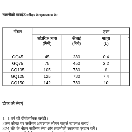
तकनीकी मापदंड
:
नलीदार केन्द्रापसारक के
मॉडल
ड्रम
आंतरिक व्यास
ऊँचाई
मात्रा
घू
(मिमी)
(मिमी)
(L)
(
GQ45
45
280
0.4
2
GQ75
75
450
2.2
1
GQ105
105
730
6
1
GQ125
125
730
7.4
1
GQ150
142
730
10
1
टोपर की सेवाएं
1- 1 वर्ष की दीर्घकालिक वारंटी।
2कम कीमत पर सर्वोत्तम आवश्यक स्पेयर पार्ट्स उपलब्ध कराएं।
324 घंटे के भीतर सर्वोत्तम सेवा और तकनीकी सहायता प्रदान करें।