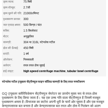
ड्रम व्यास:
75 मिमी
ड्रम वॉल्यूम:
2.7ली
ड्रम घूमने की गति:
21000r/मिनट
पृथक्करण कारक:
300
जल प्रवाह क्षमता:
500 किग्रा / घंटा
शक्ति:
1.5 किलोवाट
मोटर:
अनुकूलित
सामग्री:
304 या 316L स्टेनलेस स्टील
ढोल की ऊँचाई:
450 मिमी
वारंटी:
1 वर्ष
ऑपरेशन:
नियमावली
आवेदन:
तरल तरल ठोस जुदाई
high speed centrifuge machine
tubular bowl centrifuge
हाई लाइट:
,
स्टेनलेस स्टील ट्यूबलर सेंट्रीफ्यूज फाइन सॉलिड सामग्री के लिए तरल स्पष्टीकरण
GQ ट्यूबलर क्लैरिफिकेशन सेंट्रीफ्यूज सेपरेटर का उपयोग मुख्य रूप से तरल-ठोस
पृथक्करण के लिए किया जाता है। यह एक उच्च गति वाला सेंट्रीफ्यूज है जिसमें मजबूत
पृथक्करण क्षमता है।विभाजक का कटोरा अपनी धुरी के चारों ओर घूमता है और एक मजबूत
केन्द्रापसारक बल बनाता है और केन्द्रापसारक बल तरल और ठोस में निलंबन को अलग