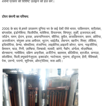
4सभी प्रकार की विशिष्ट उलझन को हल करें।
टोपर कंपनी का परिचय:
2006 के बाद से,हमारे उपकरण दुनिया भर के कई देशों जैसे भारत, पाकिस्तान, श्रीलंका,
बांग्लादेश, इंडोनेशिया, फिलीपींस, मलेशिया, वियतनाम, सिंगापुर, तुर्की, इजरायल,बर्मा,
जॉर्डन, यमन, ईरान, इराक, अफगानिस्तान, सीरिया, कुवैत, कजाकिस्तान, कतर, कोरिया,
अजरबैजान, संयुक्त अरब अमीरात, भूटान, थाईलैंड, लेबनान, बहरीन, मिस्र, लीबिया,
इथियोपिया, केन्या, सोमालिया, तंजानिया, लाइबेरिया,आइवरी कोस्ट, घाना, नाइजीरिया,
कैमरून, चाड, गिनी, ज़ाम्बिया, जिम्बाब्वे, मलावी, कांगो, गैबॉन, अंगोला, मोज़ाम्बिक,
बोत्सवाना, नामीबिया, दक्षिण अफ्रीका, अर्जेंटीना, बहामास, बोलिविया, ब्राजील, कनाडा,
कोलंबिया, चिली,क्यूबावेनेजुएला, इक्वाडोर, ग्वाटेमाला, गुयाना, होंडुरास, हैती, मैक्सिको,
पेरू, उरुग्वे, पराग्वे, सूरीनाम, ऑस्ट्रेलिया, रूस आदि।