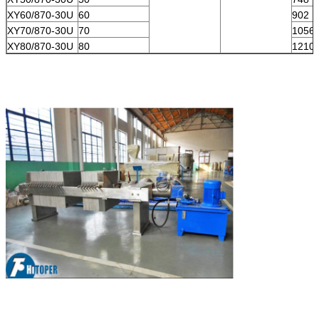
XY60/870-30U
60
902
XY70/870-30U
70
1056
XY80/870-30U
80
1210