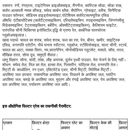
रसायन: रंगों, रंगद्रव्य, टाइटेनियम डाइऑक्साइड, मैंगनीज, कास्टिक सोडा, सोडा राख,
क्लोर-अल्काली नमक कीचड़, सफेद कार्बन ब्लैक, सैपोनिन, ग्रेफाइट, ब्लीच, सिनैप्टिक
पाउडर फॉस्फर, सोडियम हाइड्रोसल्फाइट,पोटेशियम क्लोरेटसल्फ्यूरिक एसिड
औषधिः एंटीबायोटिक्स (क्लोर्टेट्रासाइक्लिन, एरिथ्रोमाइसिन, स्पाइरामाइसिन, जिंगगंगमीसु
मिडेकामाइसिन, टेट्रासाइक्लिन, बर्बेरीन, ऑक्सीटेट्रासाइक्लिन), कैल्शियम फाइटेट,
पारंपरिक चीनी चिकित्सा इनोसिटॉल,वृद्धि से प्राप्त रेत, कार्बनिक फास्फोरस
ग्लूकोअमाइलाज़।
खाद्य पदार्थः चावल का शराब, सफेद शराब, फल का रस, पेय, बीयर, खमीर, साइट्रिक
एसिड, वनस्पति प्रोटीन, पौधे घनत्व स्वीटनर, ग्लूकोज, स्टीवियोसाइड, माल्ट चीनी, स्टार्च,
चावल का आटा, मक्का सिरप, गम,कारागेनिन, मोनोसोडियम ग्लूटामेट, मसाले, सॉस, तरल,
मौखिक तरल, सोया दूध, समुद्री शैवाल।
धातु विज्ञान: सोना, चांदी, तांबा, लौह अयस्क, दुर्लभ पृथ्वी पाउडर, मेरा भेजने के लिए नहीं।
शोधन: सफेद तेल, तिल का तेल, हल्का तेल, ग्लिसरीन, यांत्रिक तेल, वनस्पति तेल।
मिट्टी सेः काओलिन, रन एअर, एक्टिवेटेड एअर, चीनी मिट्टी, सिरेमिक मिट्टी।
अपशिष्ट जल उपचार: रासायनिक अपशिष्ट जल, पिघलने के अपशिष्ट जल, प्लाटिंग
अपशिष्ट जल, चमड़े के अपशिष्ट जल, मुद्रण और रंगाई अपशिष्ट जल, पेय अपशिष्ट जल,
दवा अपशिष्ट जल, पर्यावरण अपशिष्ट जल आदि।
इस औद्योगिक फिल्टर प्रेस का तकनीकी पैरामीटर:
प्रकार
फ़िल्टर क्षेत्र
फिल्टर प्लेट का
फ़िल्टर केक की
फ़िल्टर
आकार
मोटाई
आयतन