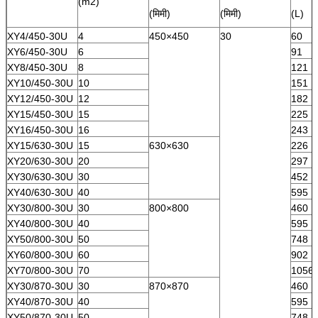
(m2)
(मिमी)
(मिमी)
(L)
XY4/450-30U
4
450×450
30
60
XY6/450-30U
6
91
XY8/450-30U
8
121
XY10/450-30U
10
151
XY12/450-30U
12
182
XY15/450-30U
15
225
XY16/450-30U
16
243
XY15/630-30U
15
630×630
226
XY20/630-30U
20
297
XY30/630-30U
30
452
XY40/630-30U
40
595
XY30/800-30U
30
800×800
460
XY40/800-30U
40
595
XY50/800-30U
50
748
XY60/800-30U
60
902
XY70/800-30U
70
1056
XY30/870-30U
30
870×870
460
XY40/870-30U
40
595
XY50/870-30U
50
748