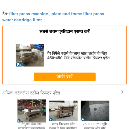
filter press machine
plate and frame filter press
टैग:
,
,
water cartridge filter
सबसे उत्तम प्रतिदान प्राप्त करें
गैर विषैले पदार्थ के साथ खाद्य उद्योग के लिए
450*450 मिमी स्टेनलेस स्टील फिल्टर प्रेस
जारी रखें
स्टेनलेस स्टील फिल्टर प्रेस
अधिक
 उद्योग में
मैनुअल जैक और
शराब निस्पंदन और
250 000 m2 भूमि
खाद्य संयंत्
ंदन के लिए
स्वचालित हाइड्रोलिक
दक्षता के लिए औद्योगिक
क्षेत्रफल और सीई
फिल्ट्रेशन