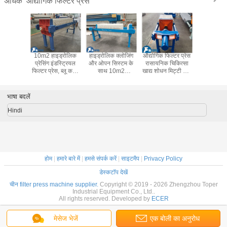
औद्योगिक फिल्टर प्रेस
अधिक
mm प्लेट
10m2 हाइड्रोलिक
हाइड्रोलिक क्लोजिंग
औद्योगिक फिल्टर प्रेस
मैनुअल केक ड
क कंप्रेस
प्रेसिंग इंडस्ट्रियल
और ओपन सिस्टम के
रासायनिक चिकित्सा
स्वचालित हा
यल फिल्टर
फिल्टर प्रेस, ब्लू कलर
साथ 10m2
खाद्य शोधन मिट्टी और
कंप्रेसर अप
िड-लिक्विड
सेपरेशन फिल्टर मशीन
इंडस्ट्रियल जूस फिल्टर
सीवेज उपचार
निस्पंदन औ
का फंक्शन
प्रेस
प्रक्रियाओं और
फिल्टर प
निस्पंदन के लिए
भाषा बदलें
डिजाइन
Hindi
होम
|
हमारे बारे में
|
हमसे संपर्क करें
|
साइटमैप
|
Privacy Policy
डेस्कटॉप देखें
चीन filter press machine supplier.
Copyright © 2019 - 2026 Zhengzhou Toper
Industrial Equipment Co., Ltd..
All rights reserved. Developed by
ECER
मेसेज भेजें
एक बोली का अनुरोध