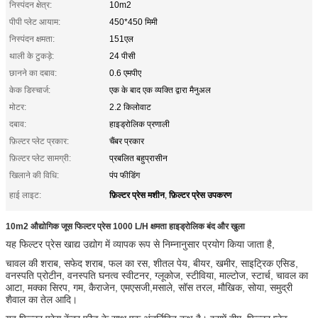
निस्पंदन क्षेत्र:
10m2
पीपी प्लेट आयाम:
450*450 मिमी
निस्पंदन क्षमता:
151एल
थाली के टुकड़े:
24 पीसी
छानने का दबाव:
0.6 एमपीए
केक डिस्चार्ज:
एक के बाद एक व्यक्ति द्वारा मैनुअल
मोटर:
2.2 किलोवाट
दबाव:
हाइड्रोलिक प्रणाली
फ़िल्टर प्लेट प्रकार:
चैंबर प्रकार
फ़िल्टर प्लेट सामग्री:
प्रबलित बहुप्रासीन
खिलाने की विधि:
पंप फीडिंग
फ़िल्टर प्रेस मशीन
फ़िल्टर प्रेस उपकरण
हाई लाइट:
,
10m2 औद्योगिक जूस फिल्टर प्रेस 1000 L/H क्षमता हाइड्रोलिक बंद और खुला
यह फिल्टर प्रेस खाद्य उद्योग में व्यापक रूप से निम्नानुसार प्रयोग किया जाता है,
चावल की शराब, सफेद शराब, फल का रस, शीतल पेय, बीयर, खमीर, साइट्रिक एसिड,
वनस्पति प्रोटीन, वनस्पति घनत्व स्वीटनर, ग्लूकोज, स्टीविया, माल्टोज, स्टार्च, चावल का
आटा, मक्का सिरप, गम, कैराजेन, एमएसजी,मसाले, सॉस तरल, मौखिक, सोया, समुद्री
शैवाल का तेल आदि।