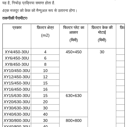
यह है, निचोड़ प्रक्रिया समाप्त होता है.
4एक मजदूर को केक को मैन्युअल रूप से उतारना होगा।
तकनीकी पैरामीटरः
प्रकार
फ़िल्टर क्षेत्र
फिल्टर प्लेट का
फ़िल्टर केक की
फ़िल्
आकार
मोटाई
(m2)
(मिमी)
(मिमी)
XY4/450-30U
4
450×450
30
XY6/450-30U
6
XY8/450-30U
8
XY10/450-30U
10
XY12/450-30U
12
XY15/450-30U
15
XY16/450-30U
16
XY15/630-30U
15
630×630
XY20/630-30U
20
XY30/630-30U
30
XY40/630-30U
40
XY30/800-30U
30
800×800
XY40/800-30U
40