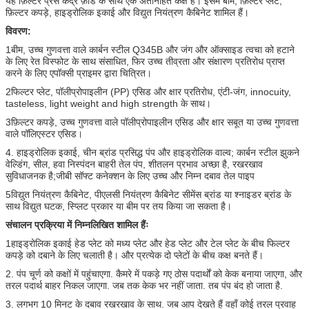
यह फ़िल्टर प्रेस केंद्र फ़ीड के साथ एक अंतर्निहित कक्ष है। इसमें बीम, फ़िल्टर प्लेट,
फ़िल्टर कपड़े, हाइड्रोलिक इकाई और विद्युत नियंत्रण कैबिनेट शामिल हैं।
विवरण:
1बीम, उच्च गुणवत्ता वाले कार्बन स्टील Q345B और जंग और ऑक्साइड त्वचा को हटाने
के लिए रेत विस्फोट के साथ संसाधित, फिर उच्च तीव्रता और संक्षारण प्रतिरोध प्राप्त
करने के लिए एपॉक्सी प्राइमर द्वारा चित्रित।
2फिल्टर प्लेट, पॉलीप्रोपाइलीन (PP) एसिड और क्षार प्रतिरोध, एंटी-जंग, innocuity,
tasteless, light weight and high strength के साथ।
3फ़िल्टर कपड़े, उच्च गुणवत्ता वाले पॉलीप्रोपाइलीन एसिड और क्षार सबूत या उच्च गुणवत्ता
वाले पॉलिएस्टर एसिड।
4. हाइड्रोलिक इकाई, चीन ब्रांड प्रसिद्ध पंप और हाइड्रोलिक वाल्व; कार्बन स्टील झुकने
वेल्डिंग, सील, हवा निस्पंदन बाहरी तेल पंप, शीतलन प्रभाव अच्छा है, रखरखाव
सुविधाजनक है;जीबी सॉफ्ट कनेक्शन के लिए उच्च और निम्न दबाव तेल पाइप
5विद्युत नियंत्रण कैबिनेट, पीएलसी नियंत्रण कैबिनेट सीमेंस ब्रांड या श्नाइडर ब्रांड के
साथ विद्युत घटक, स्प्लिट प्रकार या बीम पर तय किया जा सकता है।
संचालन प्रक्रिया में निम्नलिखित शामिल हैंः
1हाइड्रोलिक इकाई हेड प्लेट को मध्य प्लेट और हेड प्लेट और टेल प्लेट के बीच फिल्टर
कपड़े को दबाने के लिए चलाती है। और प्रत्येक दो प्लेटों के बीच कक्ष बनते हैं।
2. पंप चूर्ण को कक्षों में पहुंचाएगा. कैमरे में पकड़े गए ठोस पदार्थों को केक बनाया जाएगा, और
तरल पदार्थ बाहर निकल जाएगा. जब तक केक भर नहीं जाता. तब पंप बंद हो जाता है.
3. लगभग 10 मिनट के दबाव रखरखाव के साथ. जब आप देखते हैं वहाँ कोई तरल प्रवाह