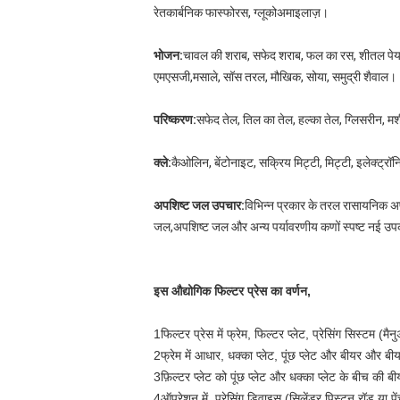
रेतकार्बनिक फास्फोरस, ग्लूकोअमाइलाज़।
भोजन:
चावल की शराब, सफेद शराब, फल का रस, शीतल पेय, बी
एमएसजी,मसाले, सॉस तरल, मौखिक, सोया, समुद्री शैवाल।
परिष्करण:
सफेद तेल, तिल का तेल, हल्का तेल, ग्लिसरीन, म
क्ले:
कैओलिन, बेंटोनाइट, सक्रिय मिट्टी, मिट्टी, इलेक्ट्रॉ
अपशिष्ट जल उपचार:
विभिन्न प्रकार के तरल रासायनिक अप
जल,अपशिष्ट जल और अन्य पर्यावरणीय कणों स्पष्ट नई उपक
इस औद्योगिक फिल्टर प्रेस का वर्णन,
1फिल्टर प्रेस में फ्रेम, फिल्टर प्लेट, प्रेसिंग सिस्टम 
2फ्रेम में आधार, धक्का प्लेट, पूंछ प्लेट और बीयर और ब
3फ़िल्टर प्लेट को पूंछ प्लेट और धक्का प्लेट के बीच की ब
4ऑपरेशन में, प्रेसिंग डिवाइस (सिलेंडर पिस्टन रॉड या पें