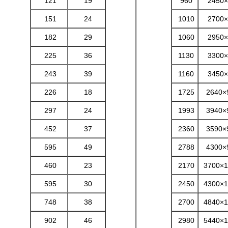
121
19
960
2450×
151
24
1010
2700×
182
29
1060
2950×
225
36
1130
3300×
243
39
1160
3450×
226
18
1725
2640×
297
24
1993
3940×
452
37
2360
3590×
595
49
2788
4300×
460
23
2170
3700×1
595
30
2450
4300×1
748
38
2700
4840×1
902
46
2980
5440×1