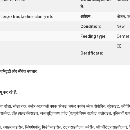
लें:
on,extract,refine,clarify etc.
आवेदन:
भोजन, पर्
Condition:
New
Feeding type:
Center
CE
Certificate:
धन मिट्टी और सीवेज उपचार
ू कर रहे हैं,
कास्टिक सोडा, सोडा राख, क्लोर-अल्काली नमक कीचड़, सफेद कार्बन ब्लैक, सैपोनिन, ग्रेफाइट, ब्ली
 सल्फेट, लौह हाइड्रॉक्साइड, जल शुद्धिकरण एजेंट (एल्यूमीनियम सल्फेट, क्लोराइड, बुनियादी ए
न, स्पाइरामाइसिन, जिंगगंगमीसु, मिडेकैमाइसिन, टेट्रासाइक्लिन, बर्बेरीन, ऑक्सीटेट्रासाइक्लिन),