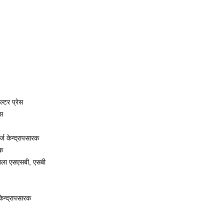
ल्टर प्रेस
ेस
ज केन्द्रापसारक
रक
ृंखला एसएसबी, एसबी
ेन्द्रापसारक