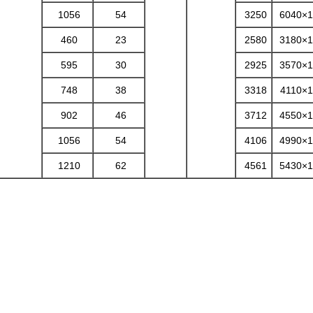
1056
54
3250
6040×1
460
23
2580
3180×1
595
30
2925
3570×1
748
38
3318
4110×
902
46
3712
4550×1
1056
54
4106
4990×1
1210
62
4561
5430×1