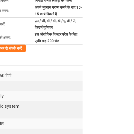
ग विवरण:
निर्यात मानक लकड़ी के पैकेज।
अपने भुगतान प्राप्त करने के बाद 10-
के समय:
15 कार्य दिवसों है
एल / सी, टी / टी, डी / ए, डी / पी,
्तें:
वेस्टर्न यूनियन
इस औद्योगिक फिल्टर प्रेस के लिए
की क्षमता:
प्रति माह 200 सेट
अब से संपर्क करें
50 मिमी
ly
lic system
टील