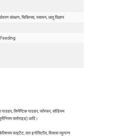
यावरण संरक्षण, चिकित्सा, रसायन, धातु विज्ञान
 Feeding
चिंग पाउडर, सिनैप्टिक पाउडर, फॉस्फर, सोडियम
ल्यूमीनियम क्लोराइड) आदि।
 कैल्शियम फाइटैट, दवा इनोसिटॉल, विकास व्युत्पन्न