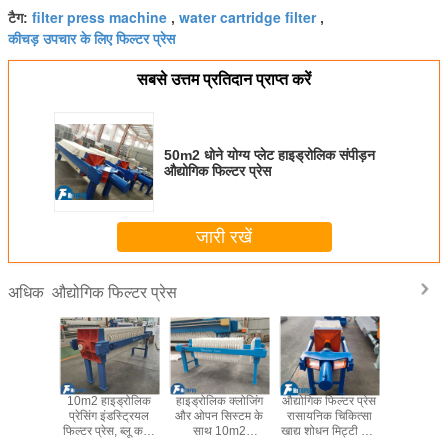
filter press machine
water cartridge filter
टैग:
,
,
कीचड़ उपचार के लिए फिल्टर प्रेस
सबसे उत्तम प्रतिदान प्राप्त करें
50m2 धोने योग्य प्लेट हाइड्रोलिक संपीड़न
औद्योगिक फिल्टर प्रेस
जारी रखें
औद्योगिक फिल्टर प्रेस
अधिक
mm प्लेट
10m2 हाइड्रोलिक
हाइड्रोलिक क्लोजिंग
औद्योगिक फिल्टर प्रेस
मैनुअल केक ड
क कंप्रेस
प्रेसिंग इंडस्ट्रियल
और ओपन सिस्टम के
रासायनिक चिकित्सा
स्वचालित हा
यल फिल्टर
फिल्टर प्रेस, ब्लू कलर
साथ 10m2
खाद्य शोधन मिट्टी और
कंप्रेसर अप
िड-लिक्विड
सेपरेशन फिल्टर मशीन
इंडस्ट्रियल जूस फिल्टर
सीवेज उपचार
निस्पंदन औ