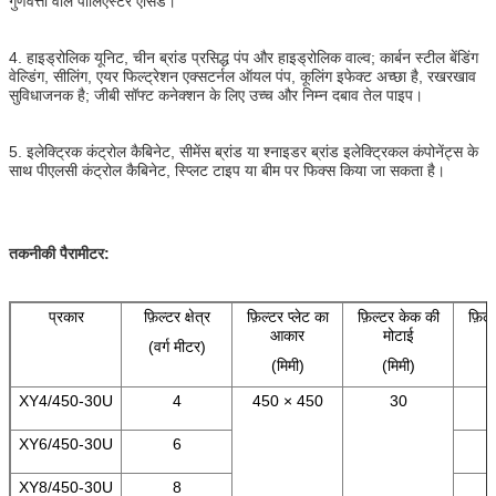
गुणवत्ता वाले पॉलिएस्टर एसिड।
4. हाइड्रोलिक यूनिट, चीन ब्रांड प्रसिद्ध पंप और हाइड्रोलिक वाल्व; कार्बन स्टील बेंडिंग
वेल्डिंग, सीलिंग, एयर फिल्ट्रेशन एक्सटर्नल ऑयल पंप, कूलिंग इफेक्ट अच्छा है, रखरखाव
सुविधाजनक है; जीबी सॉफ्ट कनेक्शन के लिए उच्च और निम्न दबाव तेल पाइप।
5. इलेक्ट्रिक कंट्रोल कैबिनेट, सीमेंस ब्रांड या श्नाइडर ब्रांड इलेक्ट्रिकल कंपोनेंट्स के
साथ पीएलसी कंट्रोल कैबिनेट, स्प्लिट टाइप या बीम पर फिक्स किया जा सकता है।
तकनीकी पैरामीटर:
प्रकार
फ़िल्टर क्षेत्र
फ़िल्टर प्लेट का
फ़िल्टर केक की
फ़िल्
आकार
मोटाई
(वर्ग मीटर)
(मिमी)
(मिमी)
XY4/450-30U
4
450 × 450
30
XY6/450-30U
6
XY8/450-30U
8