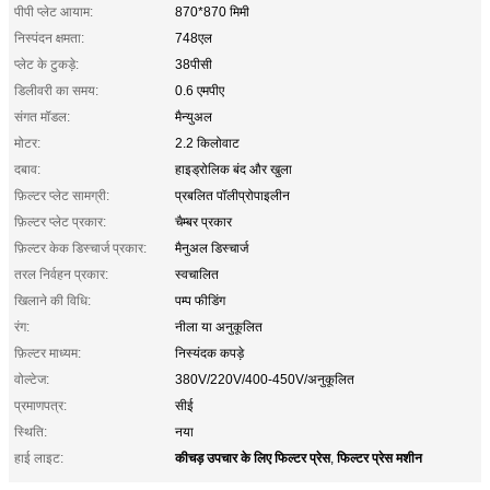
पीपी प्लेट आयाम:
870*870 मिमी
निस्पंदन क्षमता:
748एल
प्लेट के टुकड़े:
38पीसी
डिलीवरी का समय:
0.6 एमपीए
संगत मॉडल:
मैन्युअल
मोटर:
2.2 किलोवाट
दबाव:
हाइड्रोलिक बंद और खुला
फ़िल्टर प्लेट सामग्री:
प्रबलित पॉलीप्रोपाइलीन
फ़िल्टर प्लेट प्रकार:
चैम्बर प्रकार
फ़िल्टर केक डिस्चार्ज प्रकार:
मैनुअल डिस्चार्ज
तरल निर्वहन प्रकार:
स्वचालित
खिलाने की विधि:
पम्प फीडिंग
रंग:
नीला या अनुकूलित
फ़िल्टर माध्यम:
निस्यंदक कपड़े
वोल्टेज:
380V/220V/400-450V/अनुकूलित
प्रमाणपत्र:
सीई
स्थिति:
नया
कीचड़ उपचार के लिए फिल्टर प्रेस
फिल्टर प्रेस मशीन
हाई लाइट:
,